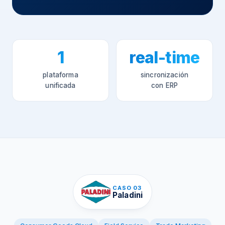
1
real-time
plataforma
sincronización
unificada
con ERP
CASO 03
Paladini